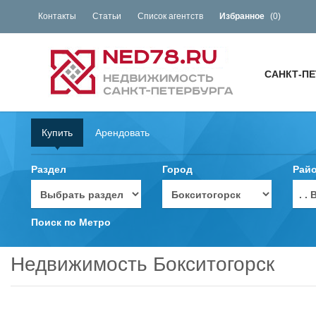
Контакты
Статьи
Список агентств
Избранное
(
0
)
САНКТ-ПЕ
Купить
Арендовать
Раздел
Город
Рай
. 
Поиск по Метро
Недвижимость Бокситогорск