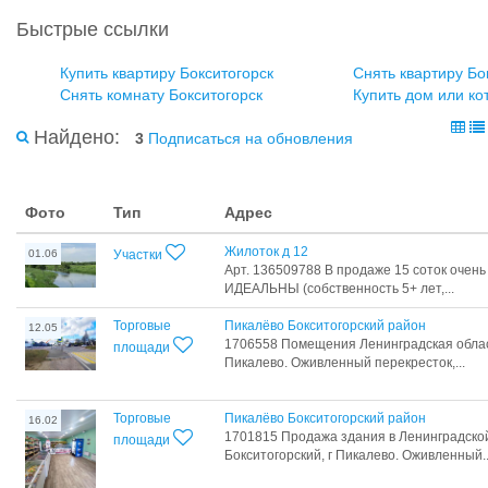
Быстрые ссылки
Купить квартиру Бокситогорск
Снять квартиру Бо
Снять комнату Бокситогорск
Купить дом или ко
Найдено:
3
Подписаться на обновления
Фото
Тип
Адрес
Жилоток д 12
01.06
Участки
Арт. 136509788 В продаже 15 соток очен
ИДЕАЛЬНЫ (собственность 5+ лет,...
Торговые
Пикалёво Бокситогорский район
12.05
1706558 Помещения Ленинградская область
площади
Пикалево. Оживленный перекресток,...
Торговые
Пикалёво Бокситогорский район
16.02
1701815 Продажа здания в Ленинградской
площади
Бокситогорский, г Пикалево. Оживленный..