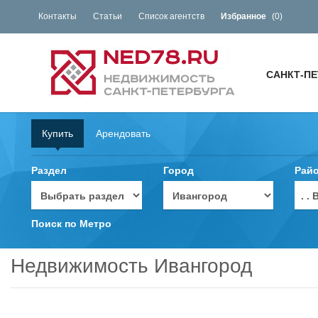
Контакты
Статьи
Список агентств
Избранное
(
0
)
САНКТ-ПЕ
Купить
Арендовать
Раздел
Город
Рай
. 
Поиск по Метро
Недвижимость Ивангород