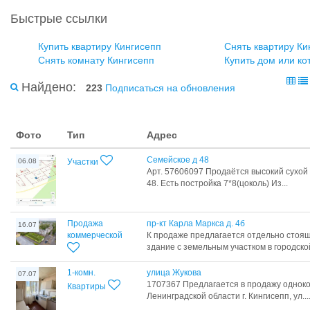
Быстрые ссылки
Купить квартиру Кингисепп
Снять квартиру Ки
Снять комнату Кингисепп
Купить дом или ко
Найдено:
223
Подписаться на обновления
Фото
Тип
Адрес
Семейское д 48
06.08
Участки
Арт. 57606097 Пpoдаётcя высокий сухой 
48. Есть постройка 7*8(цоколь) Из...
Продажа
пр-кт Карла Маркса д. 4б
16.07
коммерческой
К продаже предлагается отдельно стоя
здание с земельным участком в городской
1-комн.
улица Жукова
07.07
1707367 Предлагается в продажу одноко
Квартиры
Ленинградской области г. Кингисепп, ул...