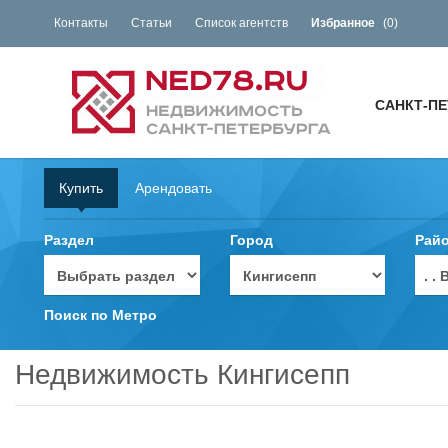
Контакты
Статьи
Список агентств
Избранное
(
0
)
САНКТ-ПЕ
Купить
Арендовать
Раздел
Город
Рай
. 
Поиск по Метро
Недвижимость Кингисепп