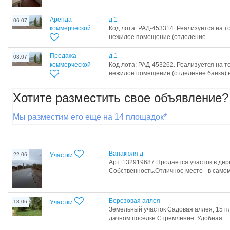
Аренда
д.1
06.07
коммерческой
Код лота: РАД-453314. Реализуется на т
нежилое помещение (отделение...
Продажа
д.1
03.07
коммерческой
Код лота: РАД-453262. Реализуется на т
нежилое помещение (отделение банка) в.
Хотите разместить свое объявление?
Мы разместим его еще на 14 площадок*
Ванакюля д
22.06
Участки
Арт. 132919687 Продается участок в де
Собственность.Отличное место - в самом.
Березовая аллея
18.06
Участки
Земельный участок Садовая аллея, 15 п
дачном поселке Стремление. Удобная...