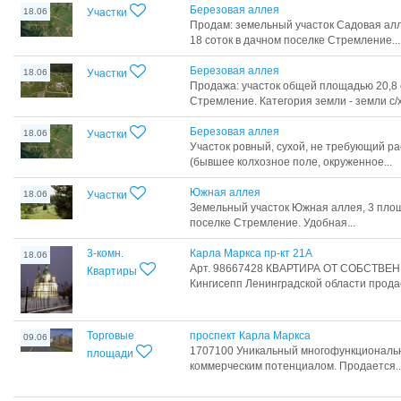
Березовая аллея
18.06
Участки
Продам: земельный участок Садовая ал
18 соток в дачном поселке Стремление...
Березовая аллея
18.06
Участки
Продажа: участок общей площадью 20,8 
Стремление. Категория земли - земли с/х.
Березовая аллея
18.06
Участки
Участок ровный, сухой, не требующий ра
(бывшее колхозное поле, окруженное...
Южная аллея
18.06
Участки
Земельный участок Южная аллея, 3 площ
поселке Стремление. Удобная...
3-комн.
Карла Маркса пр-кт 21А
18.06
Арт. 98667428 КВАРТИРА ОТ СОБСТВЕНН
Квартиры
Кингисепп Ленинградской области продаё
Торговые
проспект Карла Маркса
09.06
1707100 Уникальный многофункциональ
площади
коммерческим потенциалом. Продается..