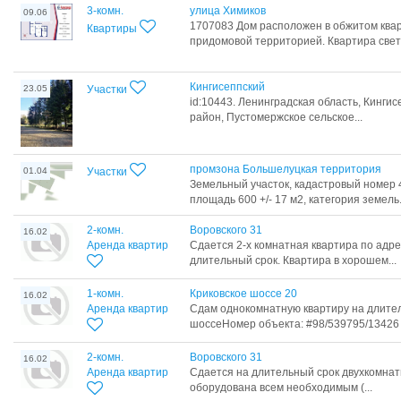
3-комн.
улица Химиков
09.06
1707083 Дом расположен в обжитом ква
Квартиры
придомовой территорией. Квартира светл
Кингисеппский
23.05
Участки
id:10443. Ленинградская область, Кинг
район, Пустомержское сельское...
промзона Большелуцкая территория
01.04
Участки
Земельный участок, кадастровый номер 47
площадь 600 +/- 17 м2, категория земель.
2-комн.
Воровского 31
16.02
Аренда квартир
Сдается 2-х комнатная квартира по адре
длительный срок. Квартира в хорошем...
1-комн.
Криковское шоссе 20
16.02
Аренда квартир
Сдам однокомнатную квартиру на длител
шоссеНомер объекта: #98/539795/13426
2-комн.
Воровского 31
16.02
Аренда квартир
Сдается на длительный срок двухкомнат
оборудована всем необходимым (...