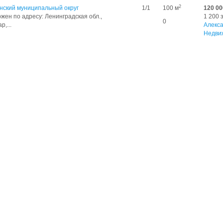
2
нский муниципальный округ
1/1
100 м
120 00
ен по адресу: Ленинградская обл.,
1 200 
0
р,...
Алекс
Недви