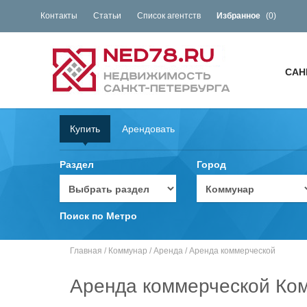
Контакты
Статьи
Список агентств
Избранное
(
0
)
САН
Купить
Арендовать
Раздел
Город
Поиск по Метро
Главная
/
Коммунар
/
Аренда
/
Аренда коммерческой
Аренда коммерческой Ко