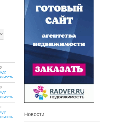
0
андр
жимость
0
андр
жимость
0
андр
Новости
жимость