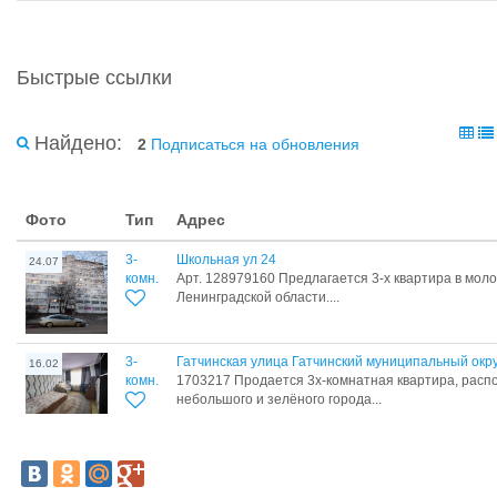
Быстрые ссылки
Найдено:
2
Подписаться на обновления
Фото
Тип
Адрес
3-
Школьная ул 24
24.07
комн.
Арт. 128979160 Предлагается 3-х квартира в мол
Ленинградской области....
3-
Гатчинская улица Гатчинский муниципальный окру
16.02
комн.
1703217 Прoдaетcя 3х-комнатная квартиpа, расп
небольшого и зелёного города...