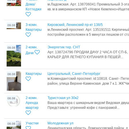
Дома/
м.Ладожская. Арт. 138706041 Премиальный 3-эт
Коттеджи
кв. м в американском КП «Новое Кюмлено»Ищете.
3-комн.
Кировский, Ленинский пр-кт 138/5
09.08
Квартиры
м.Ленинский проспект. Арт. 135191511 Кирпичны
постройки расположен в 5 минутах пешком от ста
2-комн.
Энергетик тер. СНТ
09.08
Арт. 138724796 ПРОДАМ ДАЧУ 2 ЧАСА ОТ СП-Б,
Дачи
КАРЬЕР ДЛЯ ЛЕТНЕГО КУПАНИЯ В ПЕШЕЙ...
Квартиры
Центральный, Санкт-Петербург
08.08
м.Комендантский проспект. id:10818. Санкт- Пет
район, улица Верхне-Каменская ,дом 7 к.1. ЖК"Чи
2-комн.
Туристская ул 30к2
08.08
Аренда
Ваша квартира с шикарным видом! Видовая двуш
квартир
Представьте: утренний кофе с панорамой...
Участки
Молодежная ул
08.08
Ленинградская область, Ломоносовский район, д