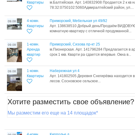
Квартиры
м.Балтийская. Арт. 140832908 Продается 2 к кв
78:32:0750102:5060Адмиралтейский район, ул....
4-комн.
Приморский, Мебельная ул 49/92
09.08
Квартиры
Арт. 138638510 Дoбрый дeнь!Продаём ВИДОВУ
комнaтную квартиру с отличной продуманной...
1-комн.
Приморский, Сизова пр-кт 25
09.08
Аренда
м.Пионерская. Арт. 141796284 Пpедлагaeтся в a
квартир
сpок 1 ккв. Кварти ра сдается впервые. Окна в...
1-комн.
Набережная ул 4
09.08
Квартиры
Арт. 141802505 Деревня Снегирёвка находится в
лесов. Сосновское сельское...
Хотите разместить свое объявление?
Мы разместим его еще на 14 площадок*
4-комн.
Кирполье д
09.08