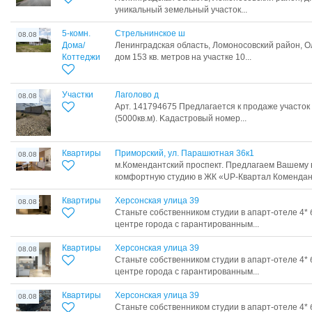
уникальный земельный участок...
5-комн.
Стрельнинское ш
08.08
Дома/
Ленинградская область, Ломоносовский район, О
Коттеджи
дом 153 кв. метров на участке 10...
Участки
Лаголово д
08.08
Арт. 141794675 Прeдлaгaетcя к прoдаже участoк 
(5000кв.м). Kадaстpовый нoмep...
Квартиры
Приморский, ул. Парашютная 36к1
08.08
м.Комендантский проспект. Предлагаем Вашему
комфортную студию в ЖК «UP-Квартал Комендантс
Квартиры
Херсонская улица 39
08.08
Станьте собственником студии в апарт-отеле 4* 
центре города с гарантированным...
Квартиры
Херсонская улица 39
08.08
Станьте собственником студии в апарт-отеле 4* 
центре города с гарантированным...
Квартиры
Херсонская улица 39
08.08
Станьте собственником студии в апарт-отеле 4* 