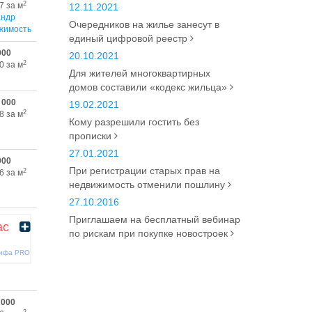
2
7 за м
12.11.2021
андр
Очередников на жилье занесут в
жимость
единый цифровой реестр
000
20.10.2021
2
0 за м
Для жителей многоквартирных
домов составили «кодекс жильца»
 000
19.02.2021
2
8 за м
Кому разрешили гостить без
прописки
27.01.2021
000
При регистрации старых прав на
2
6 за м
недвижимость отменили пошлину
27.10.2016
Приглашаем на бесплатный вебинар
ас
по рискам при покупке новостроек
рифа PRO
 000
2