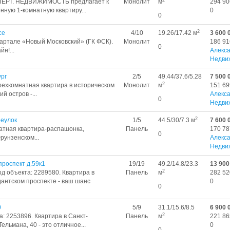
ПЕРТ. НЕДВИЖИМОСТЬ предлагает к
Монолит
м
294 90
ную 1-комнатную квартиру...
0
0
2
се
4/10
19.26/17.42 м
3 600 
артале «Новый Московский» (ГК ФСК).
Монолит
186 91
0
н!...
Алекс
Недви
рг
2/5
49.44/37.6/5.28
7 500 
2
рехкомнатная квартира в историческом
Монолит
м
151 69
й остров -...
Алекс
0
Недви
2
реулок
1/5
44.5/30/7.3 м
7 600 
атная квартира-распашонка,
Панель
170 78
0
рунзенском...
Алекс
Недви
роспект д.59к1
19/19
49.2/14.8/23.3
13 900
2
од объекта: 2289580. Квартира в
Панель
м
282 52
антском проспекте - ваш шанс
0
0
0
5/9
31.1/15.6/8.5
6 900 
2
а: 2253896. Квартира в Санкт-
Панель
м
221 86
ельмана, 40 - это отличное...
0