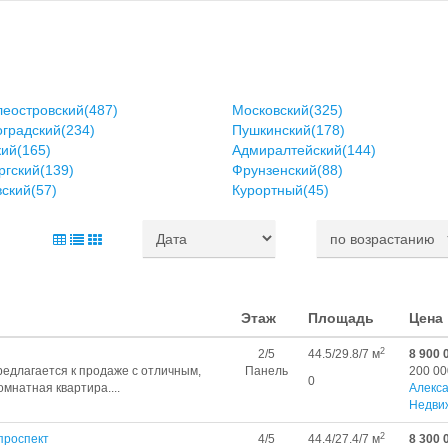
еостровский(487)
Московский(325)
градский(234)
Пушкинский(178)
ий(165)
Адмиралтейский(144)
гский(139)
Фрунзенский(88)
ский(57)
Курортный(45)
Этаж
Площадь
Цена
2
2/5
44.5/29.8/7 м
8 900 
едлагается к продаже с отличным,
Панель
200 00
0
мнатная квартира....
Алекс
Недви
2
проспект
4/5
44.4/27.4/7 м
8 300 