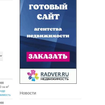
000
2
0 за м
андр
Новости
жимость
000