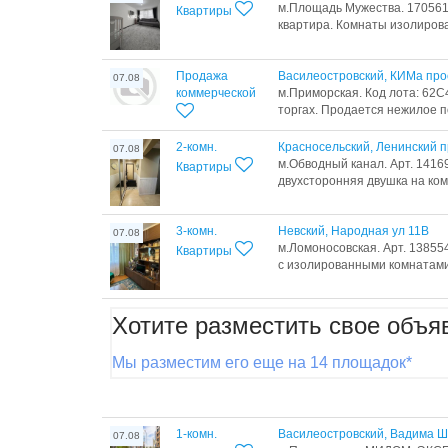
м.Площадь Мужества. 170561
Квартиры
квартира. Комнаты изолированн
Продажа
Василеостровский, КИМа прос
07.08
коммерческой
м.Приморская. Код лота: 62C
торгах. Продается нежилое 
2-комн.
Красносельский, Ленинский п
07.08
м.Обводный канал. Арт. 14
Квартиры
двухсторонняя двушка на ком
3-комн.
Невский, Народная ул 11В
07.08
м.Ломоносовская. Арт. 13855
Квартиры
с изолированными комнатами.
Хотите разместить свое объя
Мы разместим его еще на 14 площадок*
1-комн.
Василеостровский, Вадима Ш
07.08