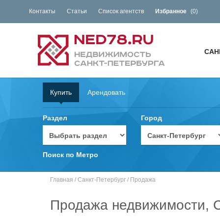
Контакты
Статьи
Список агентств
Избранное
(
0
)
САН
Купить
Арендовать
Раздел
Город
Поиск по Метро
Главная
/
Санкт-Петербург
/
Продажа
Продажа недвижимости, С