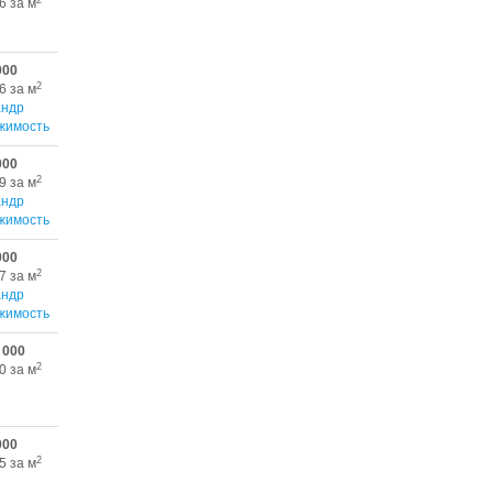
6 за м
000
2
6 за м
андр
жимость
000
2
9 за м
андр
жимость
000
2
7 за м
андр
жимость
 000
2
0 за м
000
2
5 за м