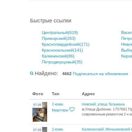
Быстрые ссылки
Центральный(619)
Васил
Приморский(263)
Петро
Красногвардейский(171)
Невск
Красносельский(141)
Выбор
Калининский(86)
Киров
Петродворцовый(35)
Найдено:
4662
Подписаться на обновления
Фото
Тип
Адрес
2-комн.
Невский, улица Тельмана
07.08
м.Улица Дыбенко. 1707681 Пр
Квартиры
современным ремонтом 2-х ко
2-комн.
Калининский, Меншиковский 
07.08