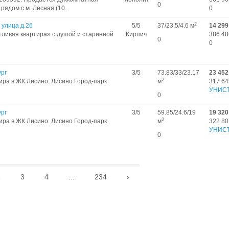
0
рядoм c м. Лесная (10...
0
2
 улица д.26
5/5
37/23.5/4.6 м
14 299
тливая квартира» с душой и старинной
Кирпич
386 48
0
0
рг
3/5
73.83/33/23.17
23 452
2
ира в ЖК Лисино. Лисино Город-парк
м
317 64
УНИС
0
рг
3/5
59.85/24.6/19
19 320
2
ира в ЖК Лисино. Лисино Город-парк
м
322 80
УНИС
0
2
3
4
...
234
›