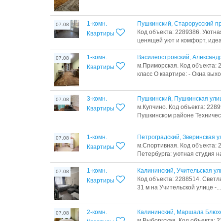
1-комн.
Пушкинский, Старорусский пр
07.08
Код объекта: 2289386. Уютна
Квартиры
ценящей уют и комфорт, идеа
1-комн.
Василеостровский, Александр
07.08
м.Приморская. Код объекта: 
Квартиры
класс О квартире: - Окна выход
3-комн.
Пушкинский, Пушкинская ули
07.08
м.Купчино. Код объекта: 228
Квартиры
Пушкинском районе Техническ
1-комн.
Петроградский, Зверинская у
07.08
м.Спортивная. Код объекта: 
Квартиры
Петербурга: уютная студия на
1-комн.
Калининский, Учительская ул
07.08
Код объекта: 2288514. Светл
Квартиры
31 м на Учительской улице -...
2-комн.
Калининский, Маршала Блюхе
07.08
м.Выборгская. Код объекта: 