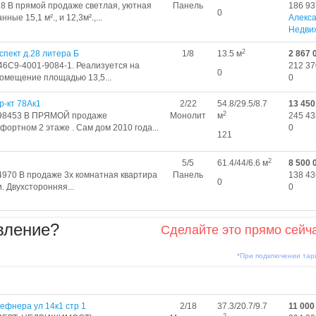
8 В прямой продаже светлая, уютная
Панель
186 93
0
ые 15,1 м²., и 12,3м².,...
Алекс
Недви
2
пект д.28 литера Б
1/8
13.5 м
2 867 
46C9-4001-9084-1. Реализуется на
212 37
0
помещение площадью 13,5...
0
р-кт 78Ак1
2/22
54.8/29.5/8.7
13 450
2
1698453 В ПРЯМОЙ продаже
Монолит
м
245 43
фортном 2 этаже . Сам дом 2010 года...
0
121
2
5/5
61.4/44/6.6 м
8 500 
4970 В продаже 3х комнатная квартира
Панель
138 43
0
 Двухсторонняя...
0
вление?
Сделайте это прямо сейч
*При подключении та
ефнера ул 14к1 стр 1
2/18
37.3/20.7/9.7
11 000
2