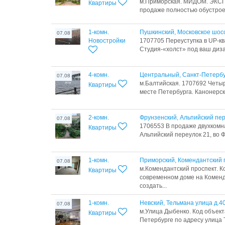
м.Приморская. МИДОМ. ЭКС
Квартиры
продаже полностью обустроен
1-комн.
Пушкинский, Московское шос
07.08
Новостройки
1707705 Переуступка в UP-кв
Студия-«холст» под ваш дизай
4-комн.
Центральный, Санкт-Петербу
07.08
м.Балтийская. 1707692 Четы
Квартиры
месте Петербурга. Канонерски
2-комн.
Фрунзенский, Альпийский пе
07.08
1706553 В продаже двухкомн
Квартиры
Альпийский переулок 21, во Ф
1-комн.
Приморский, Комендантский п
07.08
м.Комендантский проспект. К
Квартиры
современном доме на Коменд
создать...
1-комн.
Невский, Тельмана улица д.4
07.08
м.Улица Дыбенко. Код объект
Квартиры
Петербурге по адресу улица Т