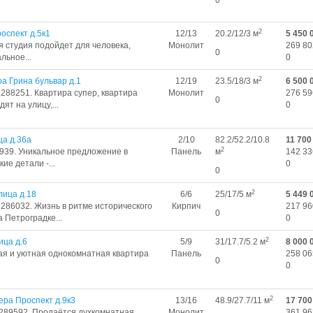
0
2
оспект д.5к1
12/13
20.2/12/3 м
5 450 
я студия подойдет для человека,
Монолит
269 80
0
льное...
0
2
а Грина бульвар д.1
12/19
23.5/18/3 м
6 500 
2288251. Квартира супер, квартира
Монолит
276 59
0
ят на улицу,...
0
ца д.36а
2/10
82.2/52.2/10.8
11 700
2
9939. Уникальное предложение в
Панель
м
142 33
ие детали -...
0
0
2
лица д.18
6/6
25/17/5 м
5 449 
2286032. Жизнь в ритме исторического
Кирпич
217 96
0
 Петроградке...
0
2
ица д.6
5/9
31/17.7/5.2 м
8 000 
ая и уютная однокомнатная квартира
Панель
258 06
0
0
2
ра Проспект д.9к3
13/16
48.9/27.7/11 м
17 700
2289592. Продаётся духкомнатная
Монолит
361 96