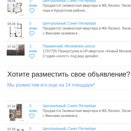
1-
Центральный, Санкт-Петербург
08.08
комн.
Продается 1комнатная квартира в ЖК Лисино. Лисин
парк в Курортном районе...
1-
Центральный, Санкт-Петербург
08.08
комн.
Продается 1комнатная квартира в ЖК Лисино. Лиси
с Финским заливом в...
1-
Пушкинский, Московское шоссе
07.08
комн.
1707705 Переуступка в UP-квартале «Новый Московс
Студия-«холст» под ваш дизайн!...
Хотите разместить свое объявление?
Мы разместим его еще на 14 площадок*
2-
Центральный, Санкт-Петербург
07.08
комн.
Продается 2комнатная квартира в ЖК Лисино. Лиси
с Финским заливом в...
2-
Центральный, Санкт-Петербург
07.08