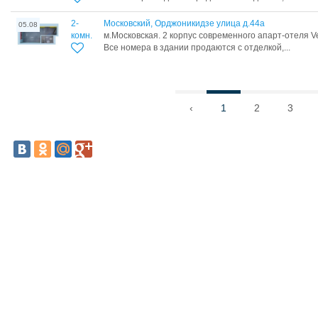
2-
Московский, Орджоникидзе улица д.44а
05.08
комн.
м.Московская. 2 корпус современного апарт-отеля Ve
Все номера в здании продаются с отделкой,...
‹
1
2
3