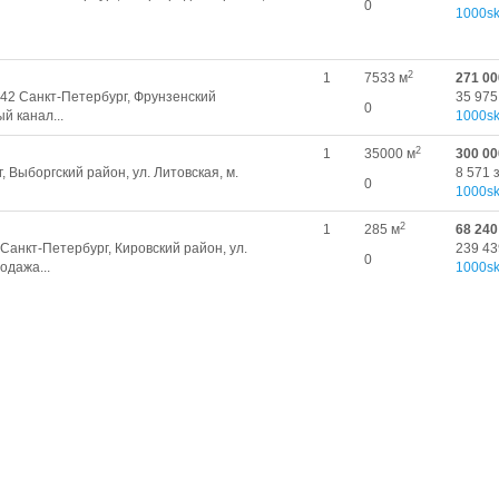
0
1000sk
2
1
7533 м
271 00
242 Санкт-Петербург, Фрунзенский
35 975
0
й канал...
1000sk
2
1
35000 м
300 00
 Выборгский район, ул. Литовская, м.
8 571 
0
1000sk
2
1
285 м
68 240
Санкт-Петербург, Кировский район, ул.
239 43
0
одажа...
1000sk