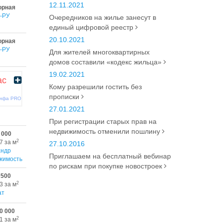
12.11.2021
орная
-РУ
Очередников на жилье занесут в
единый цифровой реестр
20.10.2021
орная
-РУ
Для жителей многоквартирных
домов составили «кодекс жильца»
19.02.2021
ас
Кому разрешили гостить без
прописки
рифа PRO
27.01.2021
При регистрации старых прав на
недвижимость отменили пошлину
 000
2
7 за м
27.10.2016
андр
Приглашаем на бесплатный вебинар
жимость
по рискам при покупке новостроек
 500
2
3 за м
ат
0 000
2
1 за м