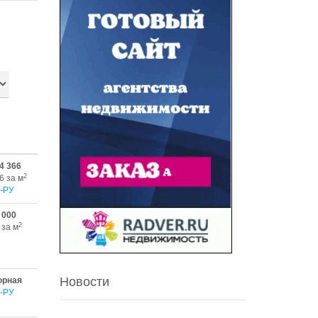
4 366
2
6 за м
-РУ
 000
2
 за м
Новости
орная
-РУ