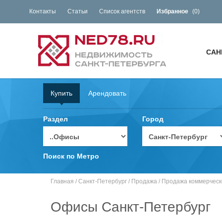
Контакты
Статьи
Список агентств
Избранное
(
0
)
САН
Купить
Арендовать
Раздел
Город
Поиск по Метро
Главная
/
Санкт-Петербург
/
Продажа
/
Продажа коммерческ
Офисы Санкт-Петербург