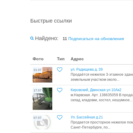
Быстрые ссылки
Найдено:
11
Подписаться на обновления
Фото
Тип
Адрес
ул. Радищева д. 39
21.07
Продаётся нежилое 3‑этажное здани
земельным участком около...
Кировский, Двинская ул 10Ак2
17.07
м.Нарвская. Арт. 138635059 В прод
склад, кладовки, хостел, нешумное...
Ул. Бассейная д.21
07.07
Продается просторное нежилое пом
Санкт-Петербурге, по...