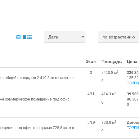
Этаж
Площадь
Цена
2
3
2410.8 м
326 24
е общей площадью 2 410,8 кв.м вместе с
135 32
0
ТОРГИ
2
4/11
414.3 м
39 900
аже коммерческое помещение под офис,
96 307
0
0
2
5/19
728.8 м
Догов
ещение под офис площадью 728,8 кв. м в
ТОРГИ
0