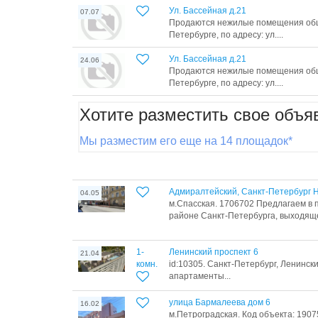
Ул. Бассейная д.21
07.07
Продаются нежилые помещения обще
Петербурге, по адресу: ул....
Ул. Бассейная д.21
24.06
Продаются нежилые помещения обще
Петербурге, по адресу: ул....
Хотите разместить свое объя
Мы разместим его еще на 14 площадок*
Адмиралтейский, Санкт-Петербург 
04.05
м.Спасская. 1706702 Предлагаем в
районе Санкт-Петербурга, выходяще
1-
Ленинский проспект 6
21.04
комн.
id:10305. Санкт-Петербург, Ленински
апартаменты...
улица Бармалеева дом 6
16.02
м.Петроградская. Код объекта: 1907