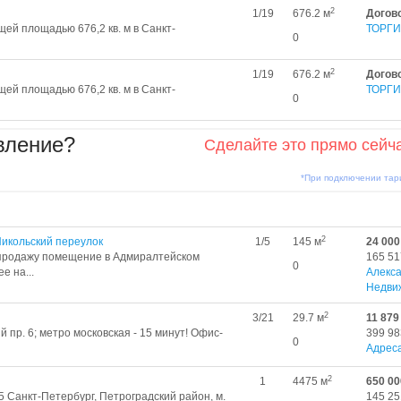
2
1/19
676.2 м
Догов
й площадью 676,2 кв. м в Санкт-
ТОРГИ
0
2
1/19
676.2 м
Догов
й площадью 676,2 кв. м в Санкт-
ТОРГИ
0
вление?
Сделайте это прямо сейч
*При подключении та
2
Никольский переулок
1/5
145 м
24 000
 продажу помещение в Адмиралтейском
165 51
0
е на...
Алекс
Недви
2
3/21
29.7 м
11 879
й пр. 6; метро московская - 15 минут! Офис-
399 98
0
Адрес
2
1
4475 м
650 00
5 Санкт-Петербург, Петроградский район, м.
145 25