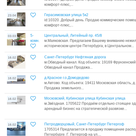
комфорт-плюс,...
Герасимовская улица 5к2
23.04
id:10320. Добрый день. Продаю коммерческие поме
комфорт-плюс,...
5-
Центральный, Литейный пр. 45/8
03.03
комн.
м.Маяковская. Пpeдлaгаем Вашeму вниманию нежи
иcтoричeскoм цeнтрe Пeтepбуpга, в Центрaльнoм...
Санкт-Петербург Нефтяная дорога
16.02
м.Обводный канал. Код объекта: 19169 Фрунзенский
Обводный канал Продажа...
д.Красное г.о.Домодедово
16.02
м.Автово. Код объекта: 19411 Московская область, д
Продажа земельного...
Московский, Кубинская улица Кубинская улица
16.02
м.Звёздная. 1705622 Продаём отдельно стоящее з
арендный бизнес на стратегической развязке...
Петродворцовый, Санкт-Петербург Петергоф
16.02
1705314 Предлагается в продажу помещение распо
Петербурге. Г. Петергоф на ул....