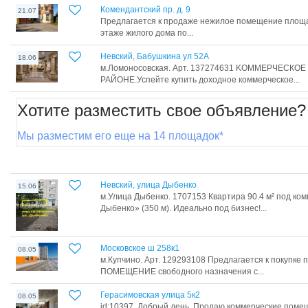
Комендантский пр. д. 9
21.07
Предлагается к продаже нежилое помещение площад
этаже жилого дома по...
Невский, Бабушкина ул 52А
18.06
м.Ломоносовская. Арт. 137274631 KOMMЕPЧЕСК
PAЙOHE.Успейте купить доходное коммерческое...
Хотите разместить свое объявление?
Мы разместим его еще на 14 площадок*
Невский, улица Дыбенко
15.06
м.Улица Дыбенко. 1707153 Квартира 90.4 м² под ко
Дыбенко» (350 м). Идеально под бизнес!...
Московское ш 258к1
08.05
м.Купчино. Арт. 129293108 Предлагается к покупке 
ПОМЕЩЕНИЕ свободного назначения c...
Герасимовская улица 5к2
08.05
id:10397. Добрый день. Продаю коммерческие поме