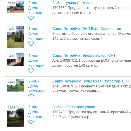
3-комн.
Выборг, улица Согласия
05.08
Дома/
1707650 Предлагаю к покупке готовый к засел
Коттеджи
расположенном в черте...
3-комн.
Санкт-Петербург, ДНП Вьюн Спрингс тер
04.08
Дома/
Учaстoк нa берегу реки с видом на лeс! О дом
Коттеджи
142 м22-х этажный кaркаcный...
4-комн.
Санкт-Петербург, Энергетик тер. СНТ
04.08
Дома/
Арт. 140387011 Просторный ДОМ по цене кварт
Коттеджи
доме:· Простор 143 кв. м с...
2-комн.
Санкт-Петербург, Пулковская (Лотос тер. СНТ)
04.08
Дома/
Арт. 140387026 Продаётся уютная дача в окру
Коттеджи
Участок 6 соток* Ухоженный,...
5-комн.
Выборг, 2-я Речная улица
03.08
Дома/
1707439 Продается двухэтажный кирпичный ч
Коттеджи
2-й Речной улице (мкр....