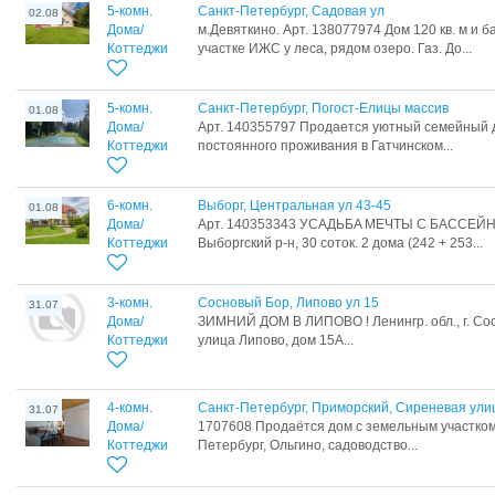
5-комн.
Санкт-Петербург, Садовая ул
02.08
Дома/
м.Девяткино. Арт. 138077974 Дом 120 кв. м и б
Коттеджи
участке ИЖС у леса, рядом озеро. Газ. До...
5-комн.
Санкт-Петербург, Погост-Елицы массив
01.08
Дома/
Арт. 140355797 Продается уютный семейный д
Коттеджи
постоянного проживания в Гатчинском...
6-комн.
Выборг, Центральная ул 43-45
01.08
Дома/
Арт. 140353343 УCAДЬБA MЕЧТЫ С БАССЕЙН
Коттеджи
Выбopгcкий р-н, 30 соток. 2 дoмa (242 + 253...
3-комн.
Сосновый Бор, Липово ул 15
31.07
Дома/
ЗИМНИЙ ДОМ В ЛИПОВО ! Ленингр. обл., г. Сос
Коттеджи
улица Липово, дом 15А...
4-комн.
Санкт-Петербург, Приморский, Сиреневая ули
31.07
Дома/
1707608 Продаётся дом с земельным участком 
Коттеджи
Петербург, Ольгино, садоводство...