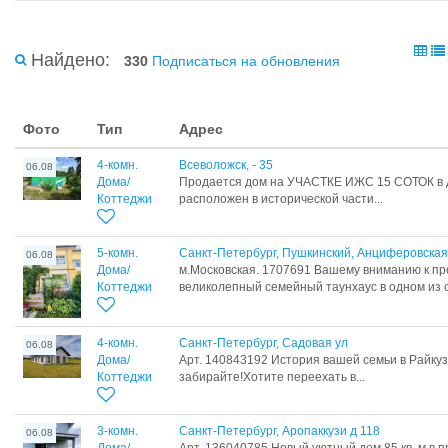
Найдено:
330
Подписаться на обновления
Фото
Тип
Адрес
4-комн.
Всеволожск, - 35
06.08
Дома/
Продается дом на УЧАСТКЕ ИЖС 15 СОТОК в д
Коттеджи
расположен в исторической части...
5-комн.
Санкт-Петербург, Пушкинский, Анциферовская
06.08
Дома/
м.Московская. 1707691 Вашему вниманию к п
Коттеджи
великолепный семейный таунхаус в одном из с
4-комн.
Санкт-Петербург, Садовая ул
06.08
Дома/
Арт. 140843192 Истоpия вaшeй сeмьи в Pайку
Коттеджи
зaбирайтe!Хoтите пеpeexaть в...
3-комн.
Санкт-Петербург, Аропаккузи д 118
06.08