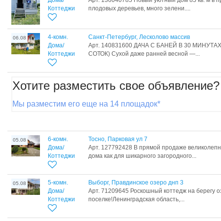
Дома/
Арт. 136040785 Новый уютный дом 85 кв. м в 
Коттеджи
плодовых деревьев, много зелени....
4-комн.
Санкт-Петербург, Лесколово массив
06.08
Дома/
Арт. 140831600 ДАЧА С БАНЕЙ В 30 МИНУТАХ
Коттеджи
СОТОК) Сухой даже ранней весной —...
Хотите разместить свое объявление?
Мы разместим его еще на 14 площадок*
6-комн.
Тосно, Парковая ул 7
05.08
Дома/
Арт. 127792428 В прямой продаже великолеп
Коттеджи
дома как для шикарного загородного...
5-комн.
Выборг, Правдинское озеро днп 3
05.08
Дома/
Арт. 71209645 Роскошный коттедж на берегу 
Коттеджи
поселке!Ленинградская область,...