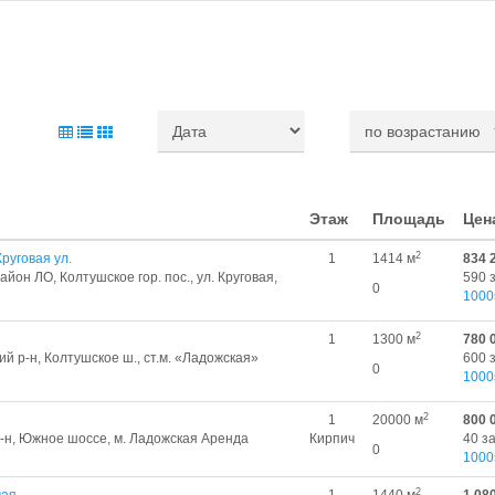
Этаж
Площадь
Цен
2
руговая ул.
1
1414 м
834 
йон ЛО, Колтушское гор. пос., ул. Круговая,
590 
0
1000
2
1
1300 м
780 
й р-н, Колтушское ш., ст.м. «Ладожская»
600 
0
1000
2
1
20000 м
800 
р-н, Южное шоссе, м. Ладожская Аренда
Кирпич
40 з
0
1000
2