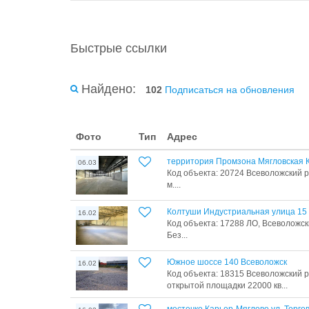
Быстрые ссылки
Найдено:
102
Подписаться на обновления
Фото
Тип
Адрес
территория Промзона Мягловская К
06.03
Код объекта: 20724 Всеволожский ра
м....
Колтуши Индустриальная улица 15
16.02
Код объекта: 17288 ЛО, Всеволожски
Без...
Южное шоссе 140 Всеволожск
16.02
Код объекта: 18315 Всеволожский 
открытой площадки 22000 кв...