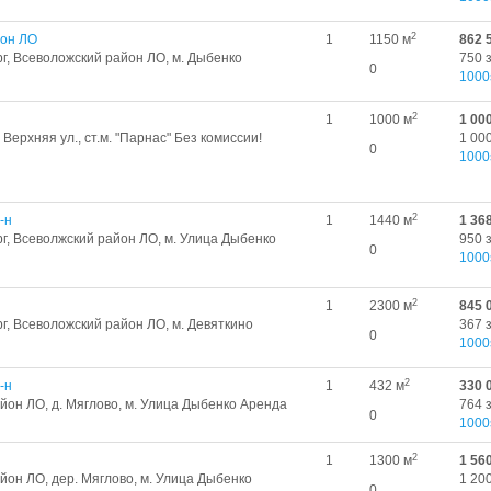
2
йон ЛО
1
1150 м
862 
г, Всеволожский район ЛО, м. Дыбенко
750 
0
1000
2
1
1000 м
1 00
Верхняя ул., ст.м. "Парнас" Без комиссии!
1 000
0
1000
2
-н
1
1440 м
1 36
г, Всеволжский район ЛО, м. Улица Дыбенко
950 
0
1000
2
1
2300 м
845 
г, Всеволожский район ЛО, м. Девяткино
367 
0
1000
2
-н
1
432 м
330 
йон ЛО, д. Мяглово, м. Улица Дыбенко Аренда
764 
0
1000
2
1
1300 м
1 56
йон ЛО, дер. Мяглово, м. Улица Дыбенко
1 200
0