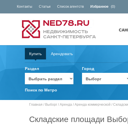
Контакты
Статьи
Список агентств
Избранное
(
0
)
САН
Купить
Арендовать
Раздел
Город
Поиск по Метро
Главная
/
Выборг
/
Аренда
/
Аренда коммерческой
/
Складск
Складские площади Выбор