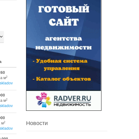
а
260
2
за м
skladov
000
2
за м
skladov
000
Новости
2
а м
skladov