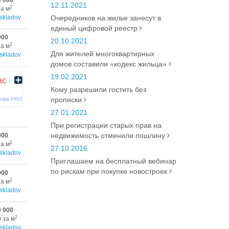
0 000
12.11.2021
2
за м
skladov
Очередников на жилье занесут в
единый цифровой реестр
000
20.10.2021
2
за м
Для жителей многоквартирных
skladov
домов составили «кодекс жильца»
19.02.2021
ас
Кому разрешили гостить без
прописки
рифа PRO
27.01.2021
При регистрации старых прав на
недвижимость отменили пошлину
000
2
за м
27.10.2016
skladov
Приглашаем на бесплатный вебинар
по рискам при покупке новостроек
000
2
за м
skladov
0 000
2
 за м
skladov