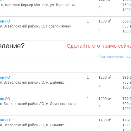
вая
1
1440 м
1 08
н, местечко Карьер-Мяглово, ул. Торговая, м.
750 
0
1000
2
йон ЛО
1
1000 м
650 
рг, Всеволожский район ЛО, Посёлок имени
650 
0
1000
вление?
Сделайте это прямо сейч
*При подключении та
2
йон ЛО
1
1300 м
975 
г, Всеволожский район ЛО, м. Дыбенко
750 
0
1000
2
йон ЛО
1
1200 м
720 
г, Всеволожский район ЛО, м. Ломоносовская
600 
0
1000
2
йон ЛО
1
1400 м
1 82
г, Всеволожский район ЛО, м. Дыбенко
1 300
0
1000