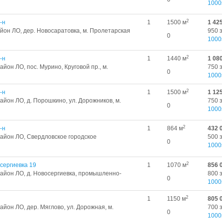
1000
2
-н
1
1500 м
1 42
йон ЛО, дер. Новосаратовка, м. Пролетарская
950 
0
1000
2
-н
1
1440 м
1 08
йoн ЛО, поc. Муpинo, Круговой пр., м.
750 
0
1000
2
-н
1
1500 м
1 12
айон ЛО, д. Порошкино, ул. Дорожников, м.
750 
0
1000
2
-н
1
864 м
432 
район ЛО, Свердловское городское
500 
0
1000
2
сергиевка 19
1
1070 м
856 
район ЛО, д. Новосергиевка, промышленно-
800 
0
1000
2
1
1150 м
805 
йон ЛО, дер. Мяглово, ул. Дорожная, м.
700 
0
1000