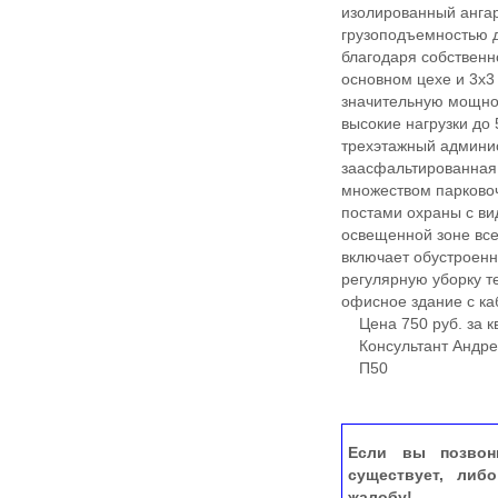
изолированный анга
грузоподъемностью д
благодаря собственн
основном цехе и 3х
значительную мощнос
высокие нагрузки до
трехэтажный админис
заасфальтированная 
множеством парковоч
постами охраны с в
освещенной зоне все
включает обустроен
регулярную уборку 
офисное здание с ка
Цена 750 руб. за кв
Консультант Андре
П50
Если вы позвон
существует, либ
жалобу!