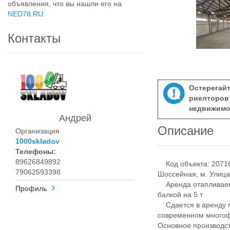
объявления, что вы нашли его на
NED78.RU
.
Контакты
Остерегай
риелтор
недвижимо
Андрей
Описание
Организация
1000skladov
Телефоны:
89626849892
Код объекта: 20716 
79062593398
Шоссейная, м. Улиц
Аренда отапливаемо
Профиль
балкой на 5 т
Сдается в аренду п
современном многоф
Основное производс