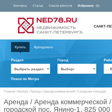
Контакты
Статьи
Список агентств
Избранное
(
0
)
САНКТ-ПЕ
Купить
Арендовать
Раздел
Город
Рай
. 
Поиск по Метро
Главная
/
Выборг
/
Аренда
/
Аренда коммерческой
/
Складские площади
Аренда / Аренда коммерческой /
городской пос. Янино-1, 825 000