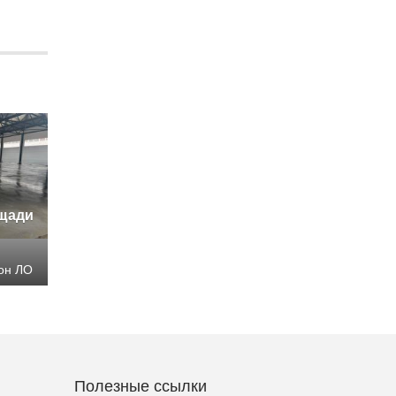
ощади
он ЛО
Полезные ссылки