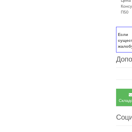
Цена 65
Консул
П50
Если 
сущес
жалоб
Допо
Складс
Соци