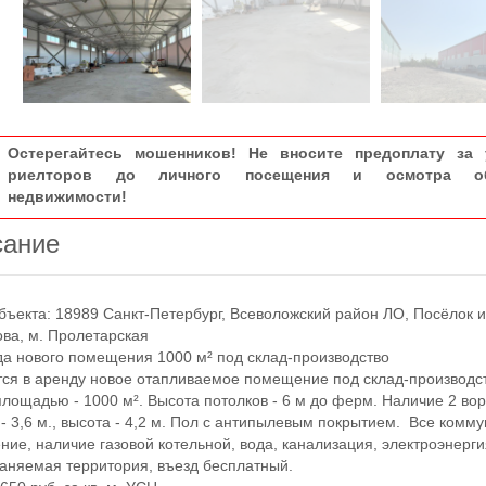
Остерегайтесь мошенников! Не вносите предоплату за 
риелторов до личного посещения и осмотра об
недвижимости!
сание
екта: 18989 Санкт-Петербург, Всеволожский район ЛО, Посёлок 
ва, м. Пролетарская
 нового помещения 1000 м² под склад-производство
 в аренду новое отапливаемое помещение под склад-производст
лощадью - 1000 м². Высота потолков - 6 м до ферм. Наличие 2 вор
- 3,6 м., высота - 4,2 м. Пол с антипылевым покрытием. Все комм
ение, наличие газовой котельной, вода, канализация, электроэнерги
раняемая территория, въезд бесплатный.