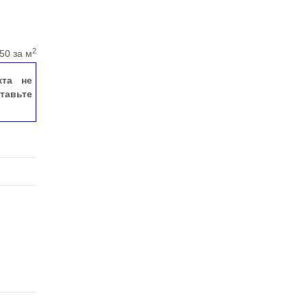
2
50 за м
кта не
тавьте