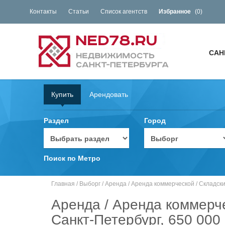
Контакты
Статьи
Список агентств
Избранное
(
0
)
САН
Купить
Арендовать
Раздел
Город
Поиск по Метро
Главная
/
Выборг
/
Аренда
/
Аренда коммерческой
/
Складск
Аренда / Аренда коммерче
Санкт-Петербург, 650 000