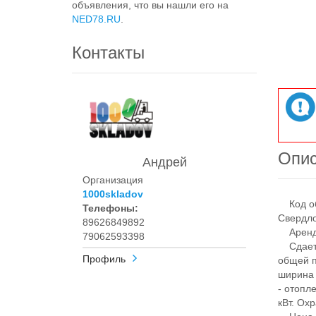
объявления, что вы нашли его на
NED78.RU
.
Контакты
Опи
Андрей
Организация
1000skladov
Код объ
Телефоны:
Свердло
89626849892
Аренда
79062593398
Сдается
Профиль
общей п
ширина 
- отопл
кВт. Ох