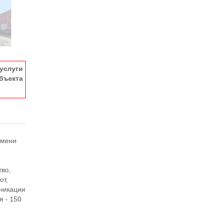
услуги
ъекта
имени
во,
от,
уникации
я - 150