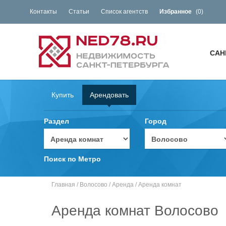
Контакты
Статьи
Список агентств
Избранное
(
0
)
САН
Купить
Арендовать
Раздел
Город
Поиск по Метро
Главная
/
Волосово
/
Аренда
/
Аренда комнат
Аренда комнат Волосово