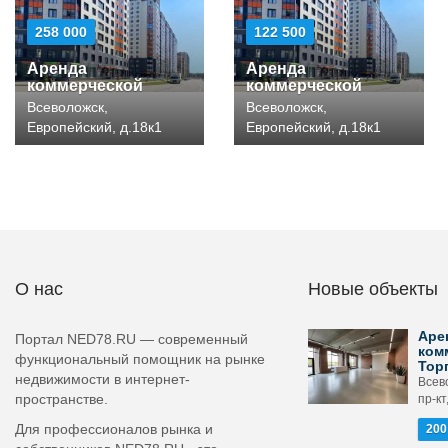
258 000
122 500
Аренда
Аренда
коммерческой
коммерческой
Всеволожск,
Всеволожск,
Европейский, д.18к1
Европейский, д.18к1
О нас
Новые объекты
Аре
Портал NED78.RU — современный
ком
функциональный помощник на рынке
Тор
недвижимости в интернет-
Всев
пространстве.
пр-кт
Для профессионалов рынка и
200