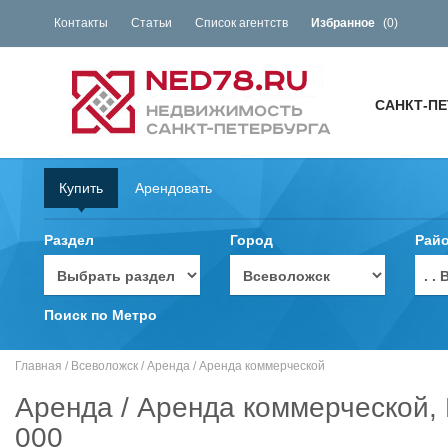
Контакты
Статьи
Список агентств
Избранное
(
0
)
САНКТ-ПЕ
Купить
Арендовать
Раздел
Город
Рай
. 
Поиск по Метро
Главная
/
Всеволожск
/
Аренда
/
Аренда коммерческой
Аренда / Аренда коммерческой, 
000