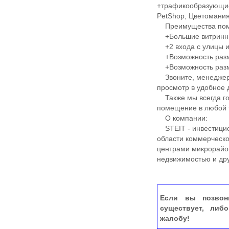
+трафикообразующие
PetShop, Цветомания
Преимущества пом
+Большие витринны
+2 входа с улицы и
+Возможность разме
+Возможность разме
Звоните, менеджер 
просмотр в удобное 
Также мы всегда го
помещение в любой т
О компании:
STEIT - инвестицио
области коммерческ
центрами микрорайонн
недвижимостью и др
Если вы позвон
существует, либ
жалобу!