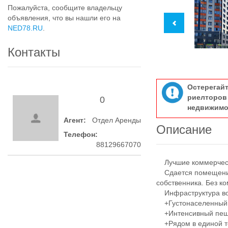
Пожалуйста, сообщите владельцу
объявления, что вы нашли его на
NED78.RU
.
Контакты
Остерегай
риелтор
0
недвижимо
Агент:
Отдел Аренды
Описание
Телефон:
88129667070
Лучшие коммерчески
Сдается помещение 7
собственника. Без к
Инфраструктура во
+Густонаселенный 
+Интенсивный пеше
+Рядом в единой то