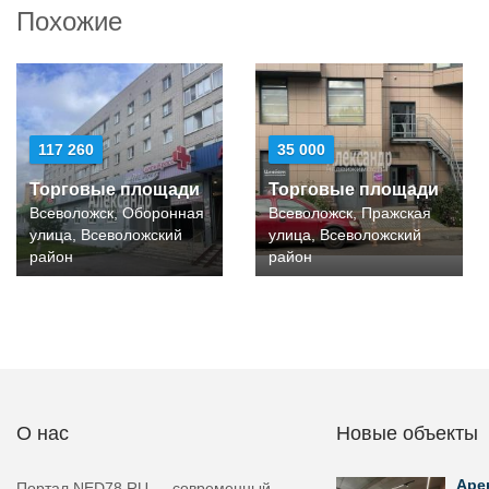
Похожие
117 260
35 000
Торговые площади
Торговые площади
Всеволожск, Оборонная
Всеволожск, Пражская
улица, Всеволожский
улица, Всеволожский
район
район
О нас
Новые объекты
Аре
Портал NED78.RU — современный