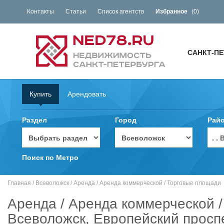
Контакты
Статьи
Список агентств
Избранное
(
0
)
САНКТ-ПЕ
Купить
Арендовать
Раздел
Город
Рай
. 
Поиск по Метро
Главная
/
Всеволожск
/
Аренда
/
Аренда коммерческой
/
Торговые площади
Аренда / Аренда коммерческой 
Всеволожск, Европейский проспе